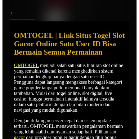
OMTOGEL | Link Situs Togel Slot
Gacor Online Satu User ID Bisa
Bermain Semua Permainan
OMTOGEL
menjadi salah satu situs hiburan slot online
yang semakin dikenal karena menghadirkan sistem
permainan lengkap hanya dengan satu user ID.
Pengguna dapat langsung mengakses berbagai kategori
game populer tanpa perlu membuat banyak akun
tambahan. Mulai dari togel online, slot digital, live
casino, hingga permainan interaktif lainnya tersedia
dalam satu platform dengan tampilan modern dan
navigasi yang mudah digunakan.
Dengan dukungan server cepat dan sistem update
terbaru, OMTOGEL menawarkan pengalaman bermain
yang lebih stabil dan nyaman setiap hari. Pilihan
slot
gacor
dari provider populer hadir dengan fitur bonus