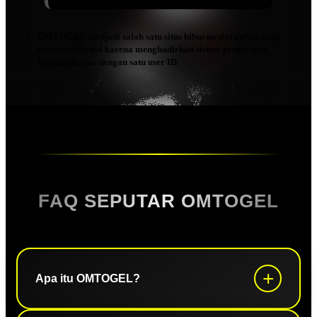
OMTOGEL menjadi salah satu situs hiburan slot online yang
semakin dikenal karena menghadirkan sistem permainan
lengkap hanya dengan satu user ID.
FAQ SEPUTAR OMTOGEL
Apa itu OMTOGEL?