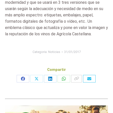
modernidad y que se usará en 3 tres versiones que se
usarán según la adecuación y necesidad de medio en su
más amplio espectro: etiquetas, embalajes, papel,
formatos digitales de fotografía o vídeo, etc.. Un
emblema clásico que actualiza y pone en valor la imagen y
la reputación de los vinos de Agrícola Castellana.
Categoria:
Noticias
31/01/2017
Compartir
Share
Share
Share
Share
on
on
on
on
Facebook
X
LinkedIn
WhatsApp