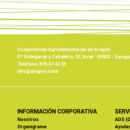
Cooperativas Agroalimentarias de Aragón
P.º Echegaray y Caballero, 32, local - 50003 - Zarag
Teléfono: 976 47 42 05
info@aragon.coop
INFORMACIÓN CORPORATIVA
SERV
Nosotros
ADS (D
Organigrama
Ayuda