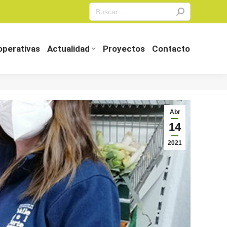
Search:
perativas
Actualidad
Proyectos
Contacto
perativas
Actualidad
Proyectos
Contacto
Abr
14
2021