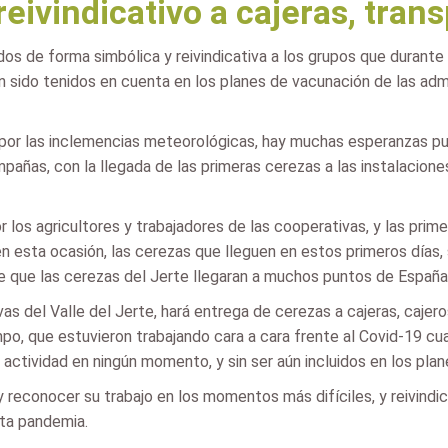
eivindicativo a cajeras, trans
dos de forma simbólica y reivindicativa a los grupos que durante
n sido tenidos en cuenta en los planes de vacunación de las adm
or las inclemencias meteorológicas, hay muchas esperanzas pues
pañas, con la llegada de las primeras cerezas a las instalacione
 los agricultores y trabajadores de las cooperativas, y las pri
 en esta ocasión, las cerezas que lleguen en estos primeros días
e que las cerezas del Jerte llegaran a muchos puntos de España y
as del Valle del Jerte, hará entrega de cerezas a cajeras, caje
ampo, que estuvieron trabajando cara a cara frente al Covid-19 c
u actividad en ningún momento, y sin ser aún incluidos en los pla
 reconocer su trabajo en los momentos más difíciles, y reivind
sta pandemia.