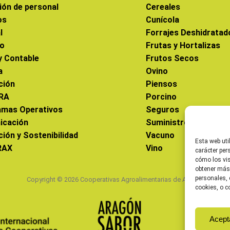
ión de personal
Cereales
os
Cunícola
l
Forrajes Deshidratad
co
Frutas y Hortalizas
 y Contable
Frutos Secos
a
Ovino
ción
Piensos
RA
Porcino
amas Operativos
Seguros
icación
Suministros
ción y Sostenibilidad
Vacuno
Esta web uti
RAX
Vino
carácter per
cómo los vis
obtener más
personales, 
Copyright © 2026 Cooperativas Agroalimentarias de Aragón
cookies, o c
Acept