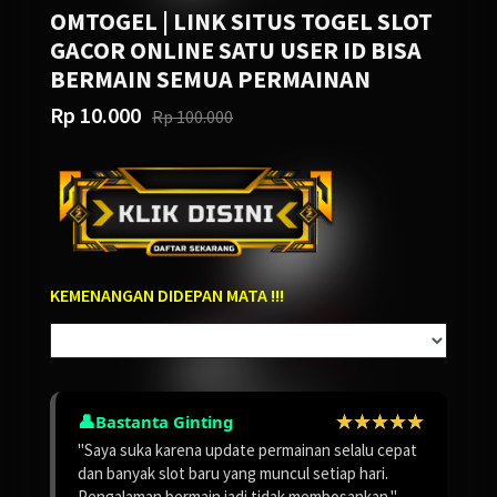
OMTOGEL | LINK SITUS TOGEL SLOT
GACOR ONLINE SATU USER ID BISA
BERMAIN SEMUA PERMAINAN
Rp 10.000
Translation
Translation
Rp 100.000
missing:
missing:
en.products.general.regular_price
en.products.general.sale_price
KEMENANGAN DIDEPAN MATA !!!
Bastanta Ginting
"Saya suka karena update permainan selalu cepat
dan banyak slot baru yang muncul setiap hari.
Pengalaman bermain jadi tidak membosankan."