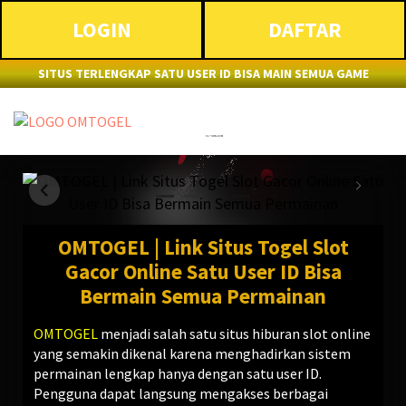
LOGIN
DAFTAR
SITUS TERLENGKAP SATU USER ID BISA MAIN SEMUA GAME
OMTOGEL | Link Situs Togel Slot
Gacor Online Satu User ID Bisa
Bermain Semua Permainan
OMTOGEL
menjadi salah satu situs hiburan slot online
yang semakin dikenal karena menghadirkan sistem
permainan lengkap hanya dengan satu user ID.
Pengguna dapat langsung mengakses berbagai