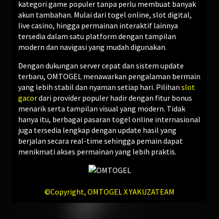
kategori game populer tanpa perlu membuat banyak
akun tambahan. Mulai dari togel online, slot digital,
live casino, hingga permainan interaktif lainnya
tersedia dalam satu platform dengan tampilan
modern dan navigasi yang mudah digunakan.
Dengan dukungan server cepat dan sistem update
terbaru, OMTOGEL menawarkan pengalaman bermain
yang lebih stabil dan nyaman setiap hari. Pilihan
slot
gacor
dari provider populer hadir dengan fitur bonus
menarik serta tampilan visual yang modern. Tidak
hanya itu, berbagai pasaran togel online internasional
juga tersedia lengkap dengan update hasil yang
berjalan secara real-time sehingga pemain dapat
menikmati akses permainan yang lebih praktis.
©Copyright, OMTOGEL X YAKUZATEAM