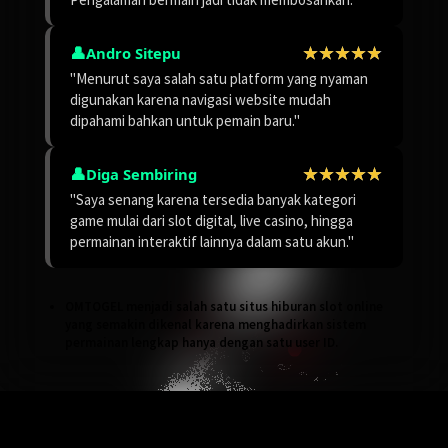
Andro Sitepu
"Menurut saya salah satu platform yang nyaman
digunakan karena navigasi website mudah
dipahami bahkan untuk pemain baru."
Diga Sembiring
"Saya senang karena tersedia banyak kategori
game mulai dari slot digital, live casino, hingga
permainan interaktif lainnya dalam satu akun."
OMTOGEL menjadi salah satu situs hiburan slot online
yang semakin dikenal karena menghadirkan sistem
permainan lengkap hanya dengan satu user ID.