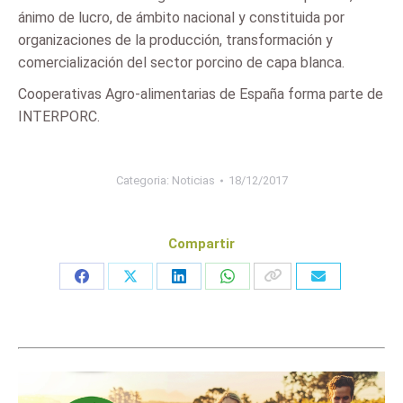
ánimo de lucro, de ámbito nacional y constituida por
organizaciones de la producción, transformación y
comercialización del sector porcino de capa blanca.
Cooperativas Agro-alimentarias de España forma parte de
INTERPORC.
Categoria:
Noticias
18/12/2017
Compartir
Share
Share
Share
Share
on
on
on
on
Facebook
X
LinkedIn
WhatsApp