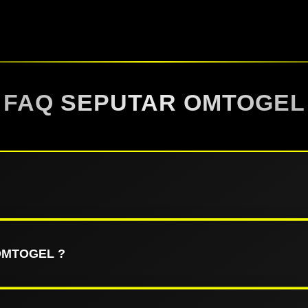
FAQ SEPUTAR OMTOGEL
ru yang membahas update permainan online, promo harian, per
i OMTOGEL ?
 seperti update permainan slot terbaru, pasaran togel popule