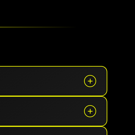
kembangan slot digital, hingga informasi
r, event mingguan, promo spesial, serta