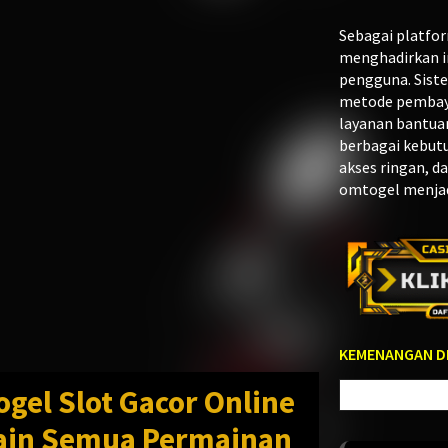
en.products.gen
en.products.gen
Sebagai platfo
menghadirkan i
pengguna. Siste
metode pembaya
layanan bantua
berbagai kebut
akses ringan, 
omtogel menjadi
KEMENANGAN DI
ogel Slot Gacor Online
main Semua Permainan