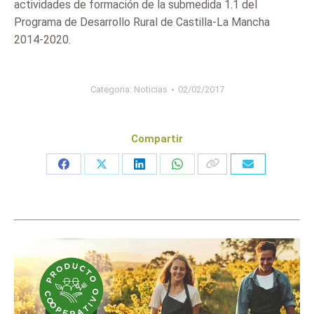
actividades de formación de la submedida 1.1 del
Programa de Desarrollo Rural de Castilla-La Mancha
2014-2020.
Categoria:
Noticias
02/02/2017
Compartir
Share
Share
Share
Share
on
on
on
on
Facebook
X
LinkedIn
WhatsApp