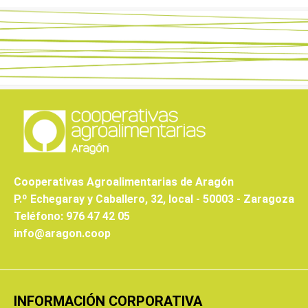
Cooperativas Agroalimentarias de Aragón
P.º Echegaray y Caballero, 32, local - 50003 - Zaragoza
Teléfono: 976 47 42 05
info@aragon.coop
INFORMACIÓN CORPORATIVA