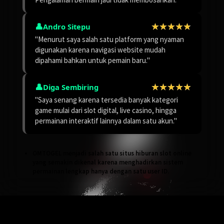
Andro Sitepu
"Menurut saya salah satu platform yang nyaman
digunakan karena navigasi website mudah
dipahami bahkan untuk pemain baru."
Diga Sembiring
"Saya senang karena tersedia banyak kategori
game mulai dari slot digital, live casino, hingga
permainan interaktif lainnya dalam satu akun."
OMTOGEL menjadi salah satu situs hiburan slot online
yang semakin dikenal karena menghadirkan sistem
permainan lengkap hanya dengan satu user ID.