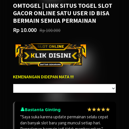
OMTOGEL | LINK SITUS TOGEL SLOT
GACOR ONLINE SATU USER ID BISA
BERMAIN SEMUA PERMAINAN
Rp 10.000
Translation
Translation
Rp 100.000
missing:
missing:
en.products.general.regular_price
en.products.general.sale_price
KEMENANGAN DIDEPAN MATA !!!
Bastanta Ginting
"Saya suka karena update permainan selalu cepat
dan banyak slot baru yang muncul setiap hari.
Pengalaman bermain jadi tidak membosankan."