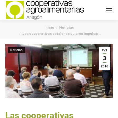
You are here:
Inicio
Noticias
Las cooperativas catalanas quieren impulsar…
Noticias
Oct
3
2016
Las cooperativas