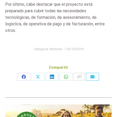
Por último, cabe destacar que el proyecto está
preparado para cubrir todas las necesidades
tecnológicas, de formación, de asesoramiento, de
logística, de operativa de pago y de facturación, entre
otros.
Categoria:
Noticias
03/10/2016
Compartir
Share
Share
Share
Share
on
on
on
on
Facebook
X
LinkedIn
WhatsApp