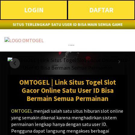
LOGIN
DAFTAR
SITUS TERLENGKAP SATU USER ID BISA MAIN SEMUA GAME
OMTOGEL | Link Situs Togel Slot
Gacor Online Satu User ID Bisa
Bermain Semua Permainan
OMTOGEL
menjadi salah satu situs hiburan slot online
yang semakin dikenal karena menghadirkan sistem
permainan lengkap hanya dengan satu user ID.
Pengguna dapat langsung mengakses berbagai