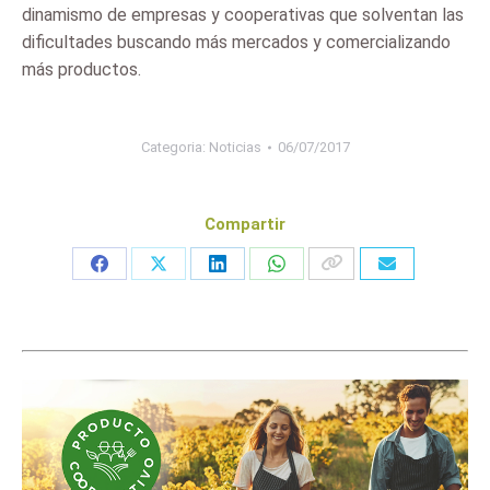
dinamismo de empresas y cooperativas que solventan las
dificultades buscando más mercados y comercializando
más productos.
Categoria:
Noticias
06/07/2017
Compartir
Share
Share
Share
Share
on
on
on
on
Facebook
X
LinkedIn
WhatsApp