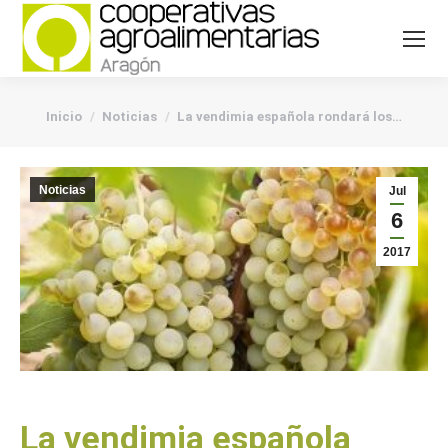
You are here:
Inicio
Noticias
La vendimia española rondará los…
Noticias
Jul
6
2017
La vendimia española