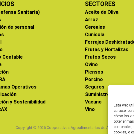
ICIOS
SECTORES
efensa Sanitaria)
Aceite de Oliva
s
Arroz
ión de personal
Cereales
os
Cunícola
l
Forrajes Deshidratad
co
Frutas y Hortalizas
 y Contable
Frutos Secos
a
Ovino
ción
Piensos
RA
Porcino
amas Operativos
Seguros
icación
Suministros
ción y Sostenibilidad
Vacuno
Esta web uti
RAX
Vino
carácter per
cómo los vis
obtener más
personales, 
Copyright © 2026 Cooperativas Agroalimentarias de Aragón
cookies, o c