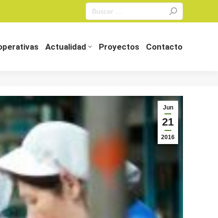
Search:
perativas
Actualidad
Proyectos
Contacto
perativas
Actualidad
Proyectos
Contacto
Jun
21
2016