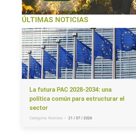
ÚLTIMAS NOTICIAS
La futura PAC 2028-2034: una
política común para estructurar el
sector
Categoria:
Noticias
21 / 07 / 2026