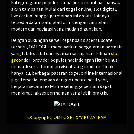
kategori game populer tanpa perlu membuat banyak
akun tambahan. Mulai dari togel online, slot digital,
live casino, hingga permainan interaktif lainnya
tersedia dalam satu platform dengan tampilan
modern dan navigasi yang mudah digunakan.
Dengan dukungan server cepat dan sistem update
terbaru, OMTOGEL menawarkan pengalaman bermain
yang lebih stabil dan nyaman setiap hari. Pilihan
slot
gacor
dari provider populer hadir dengan fitur bonus
menarik serta tampilan visual yang modern. Tidak
hanya itu, berbagai pasaran togel online internasional
juga tersedia lengkap dengan update hasil yang
berjalan secara real-time sehingga pemain dapat
menikmati akses permainan yang lebih praktis.
©Copyright, OMTOGEL X YAKUZATEAM