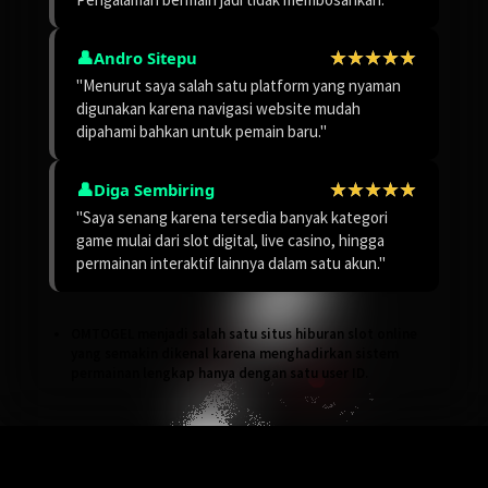
Andro Sitepu
"Menurut saya salah satu platform yang nyaman
digunakan karena navigasi website mudah
dipahami bahkan untuk pemain baru."
Diga Sembiring
"Saya senang karena tersedia banyak kategori
game mulai dari slot digital, live casino, hingga
permainan interaktif lainnya dalam satu akun."
OMTOGEL menjadi salah satu situs hiburan slot online
yang semakin dikenal karena menghadirkan sistem
permainan lengkap hanya dengan satu user ID.