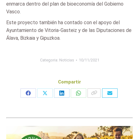
enmarca dentro del plan de bioeconomía del Gobierno
Vasco.
Este proyecto también ha contado con el apoyo del
Ayuntamiento de Vitoria-Gasteiz y de las Diputaciones de
Álava, Bizkaia y Gipuzkoa.
Categoria:
Noticias
10/11/2021
Compartir
Share
Share
Share
Share
on
on
on
on
Facebook
X
LinkedIn
WhatsApp