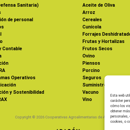
efensa Sanitaria)
Aceite de Oliva
s
Arroz
ión de personal
Cereales
os
Cunícola
l
Forrajes Deshidratad
co
Frutas y Hortalizas
 y Contable
Frutos Secos
a
Ovino
ción
Piensos
RA
Porcino
amas Operativos
Seguros
icación
Suministros
ción y Sostenibilidad
Vacuno
Esta web uti
RAX
Vino
carácter per
cómo los vis
obtener más
personales, 
Copyright © 2026 Cooperativas Agroalimentarias de Aragón
cookies, o c