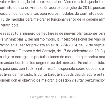
alor vitivinícola, la Interprofesional del Vino está trabajando 
ontrato de uva de vinificación acordado en julio de 2015, pue
sición de los distintos operadores modelos de contratos que fa
13 de medidas para mejorar el funcionamiento de la cadena alime
itivinícola.
se respecto al número de hectáreas de nuevas plantaciones para
 vitivinícolas y, del mismo modo, la Interprofesional del Vino 
zación en el sector prevista en el RD 774/2014, de 12 de septiemb
arlamento Europeo y del Consejo, de 17 de diciembre de 2013 y s
 por objeto corregir las perturbaciones de mercado que podría o
emandan los distintos segmentos del mercado. En este sentido, 
s para que, con toda la información disponible sobre cosecha, a
ctivas de mercado, la Junta Directiva pueda decidir sobre esta cu
den con el objetivo de mejorar la gestión y evitar perturbaci
Categoria:
Noticias
08/08/2016