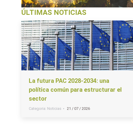
ÚLTIMAS NOTICIAS
La futura PAC 2028-2034: una
política común para estructurar el
sector
Categoria:
Noticias
21 / 07 / 2026