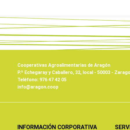
Cooperativas Agroalimentarias de Aragón
P.º Echegaray y Caballero, 32, local - 50003 - Zarag
Teléfono: 976 47 42 05
info@aragon.coop
INFORMACIÓN CORPORATIVA
SERV