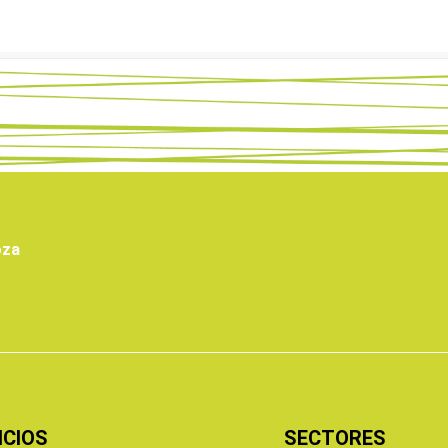
oza
ICIOS
SECTORES