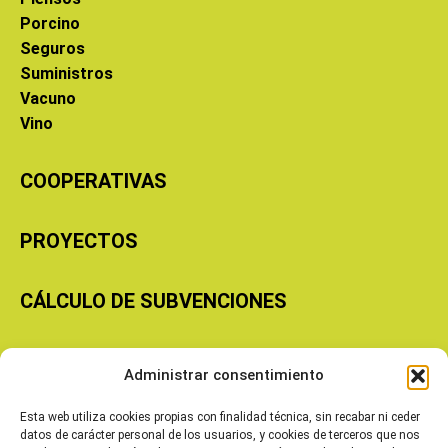
Porcino
Seguros
Suministros
Vacuno
Vino
COOPERATIVAS
PROYECTOS
CÁLCULO DE SUBVENCIONES
Copyright © 2026 Cooperativas Agroalimentarias de Aragón
Administrar consentimiento
Esta web utiliza cookies propias con finalidad técnica, sin recabar ni ceder
datos de carácter personal de los usuarios, y cookies de terceros que nos