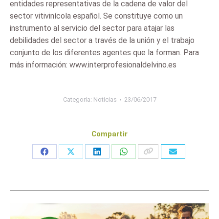
entidades representativas de la cadena de valor del
sector vitivinícola español. Se constituye como un
instrumento al servicio del sector para atajar las
debilidades del sector a través de la unión y el trabajo
conjunto de los diferentes agentes que la forman. Para
más información: www.interprofesionaldelvino.es
Categoria:
Noticias
23/06/2017
Compartir
Share
Share
Share
Share
on
on
on
on
Facebook
X
LinkedIn
WhatsApp