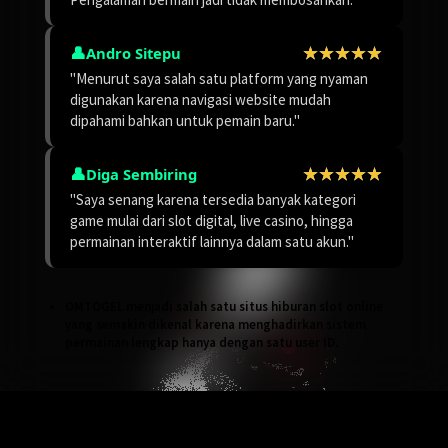
Andro Sitepu
"Menurut saya salah satu platform yang nyaman
digunakan karena navigasi website mudah
dipahami bahkan untuk pemain baru."
Diga Sembiring
"Saya senang karena tersedia banyak kategori
game mulai dari slot digital, live casino, hingga
permainan interaktif lainnya dalam satu akun."
OMTOGEL menjadi salah satu situs hiburan slot online
yang semakin dikenal karena menghadirkan sistem
permainan lengkap hanya dengan satu user ID.