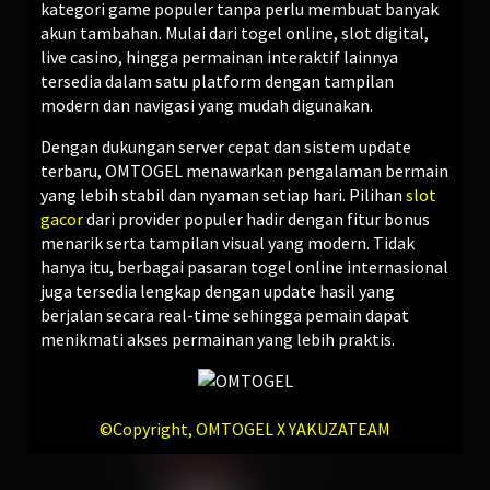
kategori game populer tanpa perlu membuat banyak
akun tambahan. Mulai dari togel online, slot digital,
live casino, hingga permainan interaktif lainnya
tersedia dalam satu platform dengan tampilan
modern dan navigasi yang mudah digunakan.
Dengan dukungan server cepat dan sistem update
terbaru, OMTOGEL menawarkan pengalaman bermain
yang lebih stabil dan nyaman setiap hari. Pilihan
slot
gacor
dari provider populer hadir dengan fitur bonus
menarik serta tampilan visual yang modern. Tidak
hanya itu, berbagai pasaran togel online internasional
juga tersedia lengkap dengan update hasil yang
berjalan secara real-time sehingga pemain dapat
menikmati akses permainan yang lebih praktis.
©Copyright, OMTOGEL X YAKUZATEAM