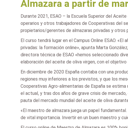
Almazara a partir de ma
Durante 2021, ESAO – la Escuela Superior del Aceite d
operarios y otros trabajadores de Cooperativas del s
propietarios/gerentes de almazaras privadas y otros p
El curso tendrá lugar en el Campus Online ESAO. «El a
privadas: la formación online», apunta Marta González
directora técnica de ESAO «hemos seleccionado diver
elaboración del aceite de oliva virgen, con el objetiv
En diciembre de 2020 España contaba con una produc
regiones muy inferiores a los previstos, y que los m
Cooperativas Agro-alimentarias de España se estima u
el actual, y tras dos años de grave crisis de mercado,
pauta del mercado mundial del aceite de oliva durant
«El maestro de almazara juega un papel fundamental. 
de vital importancia. Invertir en un buen maestro y c
El curso online de Maestro de Almazara es 100% bonif