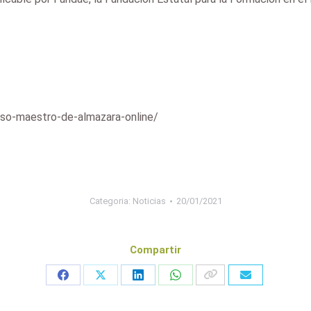
rso-maestro-de-almazara-online/
Categoria:
Noticias
20/01/2021
Compartir
Share
Share
Share
Share
on
on
on
on