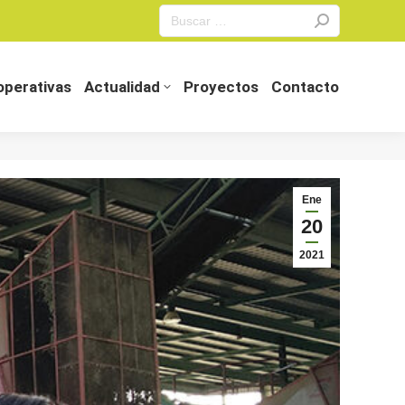
Search:
perativas
Actualidad
Proyectos
Contacto
perativas
Actualidad
Proyectos
Contacto
Ene
20
2021