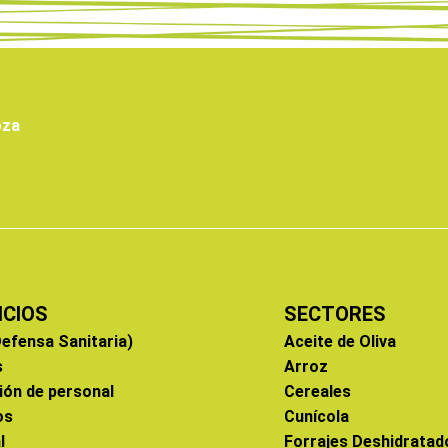
oza
ICIOS
SECTORES
efensa Sanitaria)
Aceite de Oliva
s
Arroz
ión de personal
Cereales
os
Cunícola
l
Forrajes Deshidratad