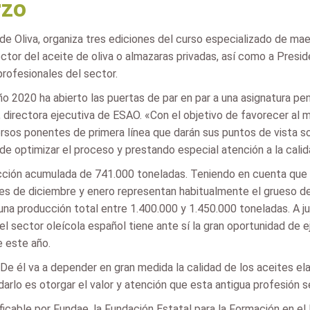
rzo
e Oliva, organiza tres ediciones del curso especializado de mae
ector del aceite de oliva o almazaras privadas, así como a Pres
rofesionales del sector.
ño 2020 ha abierto las puertas de par en par a una asignatura p
, directora ejecutiva de ESAO. «Con el objetivo de favorecer al
sos ponentes de primera línea que darán sus puntos de vista so
o de optimizar el proceso y prestando especial atención a la calid
ción acumulada de 741.000 toneladas. Teniendo en cuenta que l
eses de diciembre y enero representan habitualmente el grueso d
na producción total entre 1.400.000 y 1.450.000 toneladas. A 
 el sector oleícola español tiene ante sí la gran oportunidad de 
e este año.
De él va a depender en gran medida la calidad de los aceites el
uidarlo es otorgar el valor y atención que esta antigua profesió
icable por Fundae, la Fundación Estatal para la Formación en el