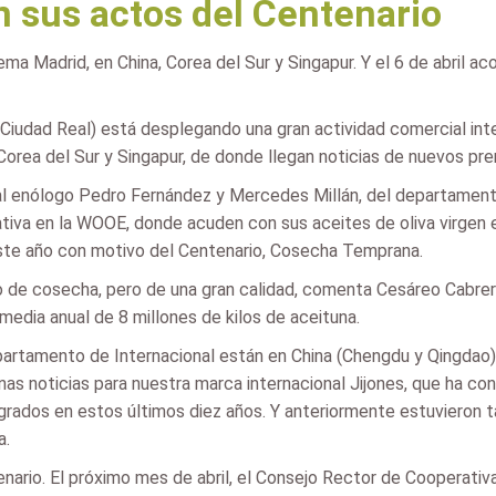
n sus actos del Centenario
a Madrid, en China, Corea del Sur y Singapur. Y el 6 de abril a
 (Ciudad Real) está desplegando una gran actividad comercial int
 Corea del Sur y Singapur, de donde llegan noticias de nuevos pr
o al enólogo Pedro Fernández y Mercedes Millán, del departamen
ativa en la WOOE, donde acuden con sus aceites de oliva virgen ex
ste año con motivo del Centenario, Cosecha Temprana.
o de cosecha, pero de una gran calidad, comenta Cesáreo Cabre
 media anual de 8 millones de kilos de aceituna.
partamento de Internacional están en China (Chengdu y Qingdao), 
s noticias para nuestra marca internacional Jijones, que ha co
rados en estos últimos diez años. Y anteriormente estuvieron ta
a.
ario. El próximo mes de abril, el Consejo Rector de Cooperativ