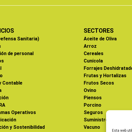
ICIOS
SECTORES
efensa Sanitaria)
Aceite de Oliva
s
Arroz
ión de personal
Cereales
os
Cunícola
l
Forrajes Deshidratad
co
Frutas y Hortalizas
 y Contable
Frutos Secos
a
Ovino
ción
Piensos
RA
Porcino
amas Operativos
Seguros
icación
Suministros
ción y Sostenibilidad
Vacuno
Esta web uti