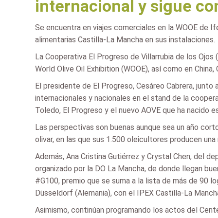
internacional y sigue co
Se encuentra en viajes comerciales en la WOOE de Ifem
alimentarias Castilla-La Mancha en sus instalaciones.
La Cooperativa El Progreso de Villarrubia de los Ojos
World Olive Oil Exhibition (WOOE), así como en China,
El presidente de El Progreso, Cesáreo Cabrera, junt
internacionales y nacionales en el stand de la cooper
Toledo, El Progreso y el nuevo AOVE que ha nacido e
Las perspectivas son buenas aunque sea un año cort
olivar, en las que sus 1.500 oleicultores producen una
Además, Ana Cristina Gutiérrez y Crystal Chen, del de
organizado por la DO La Mancha, de donde llegan buena
#G100, premio que se suma a la lista de más de 90 log
Düsseldorf (Alemania), con el IPEX Castilla-La Manch
Asimismo, continúan programando los actos del Centen