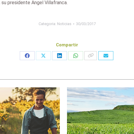
á su presidente Angel Villafranca.
Categoria:
Noticias
30/03/2017
Compartir
Share
Share
Share
Share
on
on
on
on
Facebook
X
LinkedIn
WhatsApp