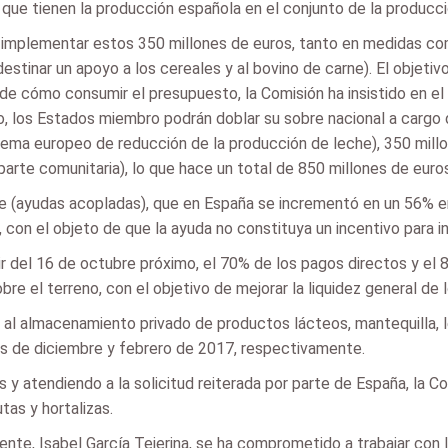
que tienen la producción española en el conjunto de la producci
 implementar estos 350 millones de euros, tanto en medidas com
tinar un apoyo a los cereales y al bovino de carne). El objetivo 
 de cómo consumir el presupuesto, la Comisión ha insistido en el
do, los Estados miembro podrán doblar su sobre nacional a cargo
stema europeo de reducción de la producción de leche), 350 mill
rte comunitaria), lo que hace un total de 850 millones de euros
he (ayudas acopladas), que en España se incrementó en un 56% en
 con el objeto de que la ayuda no constituya un incentivo para i
 del 16 de octubre próximo, el 70% de los pagos directos y el 85
bre el terreno, con el objetivo de mejorar la liquidez general de 
s al almacenamiento privado de productos lácteos, mantequilla, 
es de diciembre y febrero de 2017, respectivamente.
lizas y atendiendo a la solicitud reiterada por parte de España, 
tas y hortalizas.
nte, Isabel García Tejerina, se ha comprometido a trabajar con la