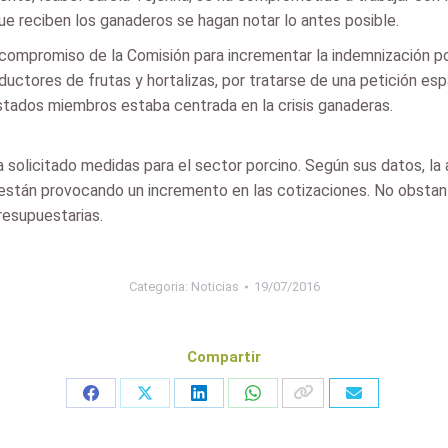
e reciben los ganaderos se hagan notar lo antes posible.
l compromiso de la Comisión para incrementar la indemnización p
ductores de frutas y hortalizas, por tratarse de una petición e
Estados miembros estaba centrada en la crisis ganaderas.
solicitado medidas para el sector porcino. Según sus datos, la
están provocando un incremento en las cotizaciones. No obstan
resupuestarias.
Categoria:
Noticias
19/07/2016
Compartir
Share
Share
Share
Share
on
on
on
on