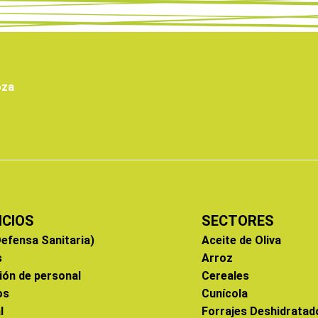
oza
ICIOS
SECTORES
efensa Sanitaria)
Aceite de Oliva
s
Arroz
ión de personal
Cereales
os
Cunícola
l
Forrajes Deshidratad