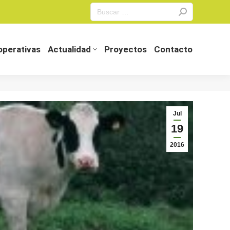
Search:
perativas
Actualidad
Proyectos
Contacto
perativas
Actualidad
Proyectos
Contacto
Jul
19
2016