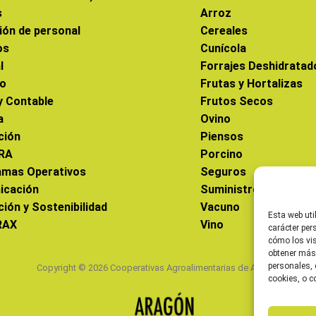
s
Arroz
ión de personal
Cereales
os
Cunícola
l
Forrajes Deshidratad
co
Frutas y Hortalizas
 y Contable
Frutos Secos
a
Ovino
ción
Piensos
RA
Porcino
amas Operativos
Seguros
icación
Suministros
ción y Sostenibilidad
Vacuno
Esta web uti
RAX
Vino
carácter per
cómo los vis
obtener más
personales, 
Copyright © 2026 Cooperativas Agroalimentarias de Aragón
cookies, o c