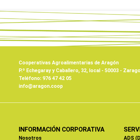
Cooperativas Agroalimentarias de Aragón
P.º Echegaray y Caballero, 32, local - 50003 - Zarag
Teléfono: 976 47 42 05
info@aragon.coop
INFORMACIÓN CORPORATIVA
SERV
Nosotros
ADS (D