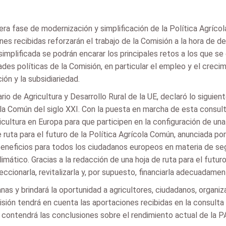
ra fase de modernización y simplificación de la Política Agríco
s recibidas reforzarán el trabajo de la Comisión a la hora de defin
mplificada se podrán encarar los principales retos a los que se 
ades políticas de la Comisión, en particular el empleo y el crecim
ión y la subsidiariedad.
rio de Agricultura y Desarrollo Rural de la UE, declaró lo siguie
cola Común del siglo XXI. Con la puesta en marcha de esta consu
ricultura en Europa para que participen en la configuración de un
de ruta para el futuro de la Política Agrícola Común, anunciada po
eficios para todos los ciudadanos europeos en materia de seguri
climático. Gracias a la redacción de una hoja de ruta para el fut
ionarla, revitalizarla y, por supuesto, financiarla adecuadamen
as y brindará la oportunidad a agricultores, ciudadanos, organiz
isión tendrá en cuenta las aportaciones recibidas en la consulta
ontendrá las conclusiones sobre el rendimiento actual de la PAC