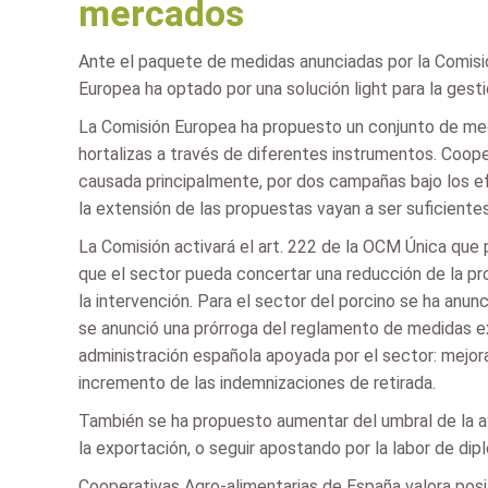
mercados
Ante el paquete de medidas anunciadas por la Comisió
Europea ha optado por una solución light para la ges
La Comisión Europea ha propuesto un conjunto de medi
hortalizas a través de diferentes instrumentos. Coope
causada principalmente, por dos campañas bajo los ef
la extensión de las propuestas vayan a ser suficientes
La Comisión activará el art. 222 de la OCM Única que
que el sector pueda concertar una reducción de la pr
la intervención. Para el sector del porcino se ha anu
se anunció una prórroga del reglamento de medidas extr
administración española apoyada por el sector: mejora
incremento de las indemnizaciones de retirada.
También se ha propuesto aumentar del umbral de la ay
la exportación, o seguir apostando por la labor de di
Cooperativas Agro-alimentarias de España valora pos