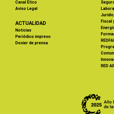
Canal Ético
Segur
Aviso Legal
Labora
Jurídi
Fiscal
ACTUALIDAD
Energí
Noticias
Forma
Periódico impreso
REDFA
Dosier de prensa
Progr
Comun
Innova
RED A