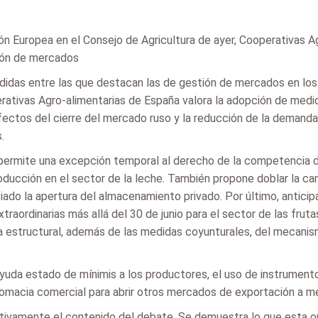
n Europea en el Consejo de Agricultura de ayer, Cooperativas A
tión de mercados
das entre las que destacan las de gestión de mercados en los se
rativas Agro-alimentarias de España valora la adopción de medida
ectos del cierre del mercado ruso y la reducción de la demanda 
.
 permite una excepción temporal al derecho de la competencia d
oducción en el sector de la leche. También propone doblar la ca
nciado la apertura del almacenamiento privado. Por último, antici
aordinarias más allá del 30 de junio para el sector de las frutas
 estructural, además de las medidas coyunturales, del mecanismo
uda estado de mínimis a los productores, el uso de instrumentos
plomacia comercial para abrir otros mercados de exportación a m
itivamente el contenido del debate. Se demuestra lo que esta o