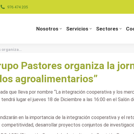
976 474 205
Nosotros
Servicios
Sectores
Coo
Nosotros
Servicios
Sectores
Coo
s organiza…
upo Pastores organiza la jor
dos agroalimentarios”
ada que lleva por nombre “La integración cooperativa y los merc
endrá lugar el jueves 18 de Diciembre a las 16:00 en el Salón de 
izarán en la importancia de la integración cooperativa y el ret
competitividad, desarrollar proyectos conjuntos de investigació