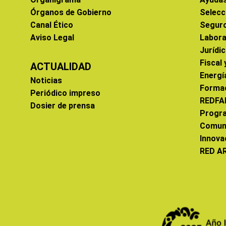
Órganos de Gobierno
Selecc
Canal Ético
Segur
Aviso Legal
Labora
Jurídi
Fiscal
ACTUALIDAD
Energí
Noticias
Forma
Periódico impreso
REDFA
Dosier de prensa
Progr
Comun
Innova
RED A