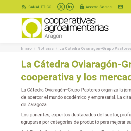
CANAL ÉTICO
Acceso Socios
X
Linkedin
page
page
opens
opens
in
in
new
new
You are here:
window
window
Inicio
Noticias
La Cátedra Oviaragón-Grupo Pastore
La Cátedra Oviaragón-Gr
cooperativa y los merca
La Cátedra Oviaragón–Grupo Pastores organiza la jorn
de acercar el mundo académico y empresarial. La cita t
de Zaragoza.
Los ponentes, expertos destacados del sector, profund
agruparse por categorías de producto para mejorar su 