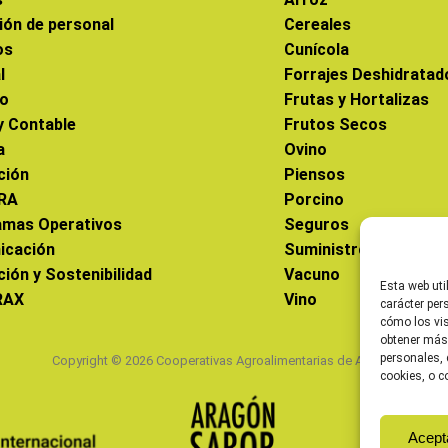
ión de personal
Cereales
os
Cunícola
l
Forrajes Deshidratad
co
Frutas y Hortalizas
 y Contable
Frutos Secos
a
Ovino
ción
Piensos
RA
Porcino
amas Operativos
Seguros
icación
Suministros
ción y Sostenibilidad
Vacuno
Esta web uti
RAX
Vino
carácter per
cómo los vis
obtener más
personales, 
Copyright © 2026 Cooperativas Agroalimentarias de Aragón
cookies, o c
Acept