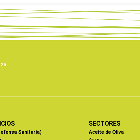
oza
ICIOS
SECTORES
efensa Sanitaria)
Aceite de Oliva
s
Arroz