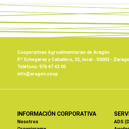
Cooperativas Agroalimentarias de Aragón
P.º Echegaray y Caballero, 32, local - 50003 - Zarag
Teléfono: 976 47 42 05
info@aragon.coop
INFORMACIÓN CORPORATIVA
SERV
Nosotros
ADS (D
Organigrama
Ayuda