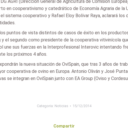
DG AGRI (Dirección General de Agricultura de Comisión Europea)
erto en cooperativismo y catedrático de Economía Agraria de la U
el sistema cooperativo y Rafael Eloy Bolívar Raya, aclarará los 
tidades.
s puntos de vista distintos de casos de éxito en los productos
g y el segundo como presidente de la cooperativa vitivinícola qu
ol une sus fuerzas en la Interprofesional Interovic intentando 
te los próximos 4 años.
expondrán la nueva situación de OviSpain, que tras 3 años de tra
mayor cooperativa de ovino en Europa. Antonio Oliván y José Punt
s se integran en OviSpain junto con EA Group (Oviso y Cordesur
Categoria:
Noticias
15/12/2014
Compartir