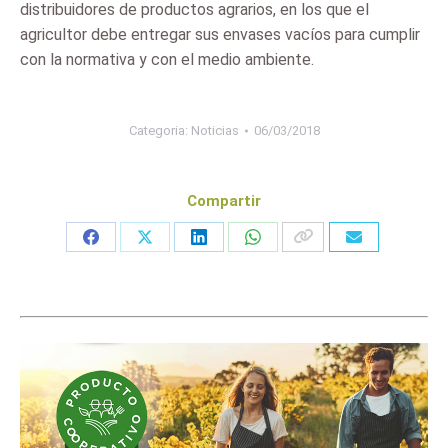
distribuidores de productos agrarios, en los que el
agricultor debe entregar sus envases vacíos para cumplir
con la normativa y con el medio ambiente.
Categoria:
Noticias
06/03/2018
Compartir
Share
Share
Share
Share
on
on
on
on
Facebook
X
LinkedIn
WhatsApp