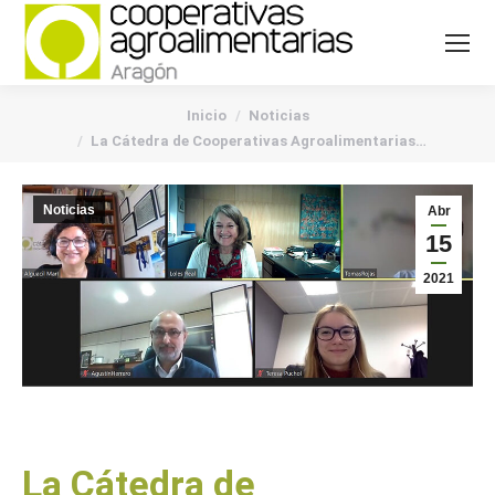
You are here:
Inicio
Noticias
La Cátedra de Cooperativas Agroalimentarias…
Noticias
Abr
15
2021
La Cátedra de