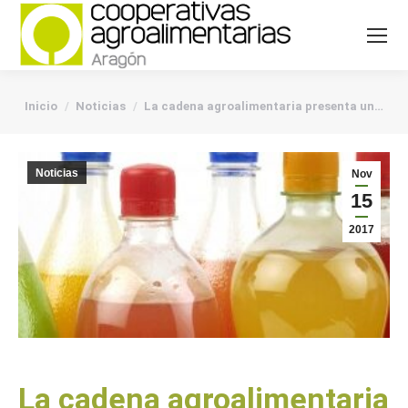
You are here:
Inicio
Noticias
La cadena agroalimentaria presenta un…
Noticias
Nov
15
2017
La cadena agroalimentaria