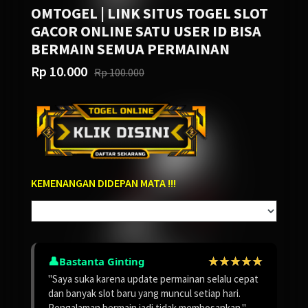
OMTOGEL | LINK SITUS TOGEL SLOT
GACOR ONLINE SATU USER ID BISA
BERMAIN SEMUA PERMAINAN
Rp 10.000
Translation
Translation
Rp 100.000
missing:
missing:
en.products.general.regular_price
en.products.general.sale_price
KEMENANGAN DIDEPAN MATA !!!
Bastanta Ginting
"Saya suka karena update permainan selalu cepat
dan banyak slot baru yang muncul setiap hari.
Pengalaman bermain jadi tidak membosankan."