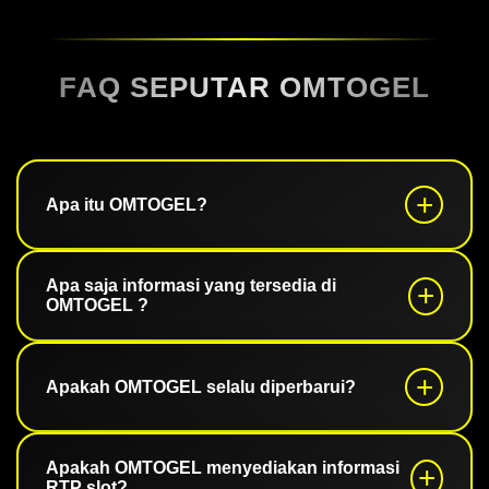
FAQ SEPUTAR OMTOGEL
Apa itu OMTOGEL?
OMTOGEL merupakan halaman informasi terbaru
Apa saja informasi yang tersedia di
yang membahas update permainan online, promo
OMTOGEL ?
harian, perkembangan slot digital, hingga informasi
Pengguna dapat menemukan berbagai informasi
menarik seputar dunia hiburan online 2026.
Apakah OMTOGEL selalu diperbarui?
seperti update permainan slot terbaru, pasaran
togel populer, event mingguan, promo spesial,
Ya, halaman berita dan informasi di OMTOGEL
serta berita terbaru terkait perkembangan platform
Apakah OMTOGEL menyediakan informasi
diperbarui secara berkala agar pengguna dapat
RTP slot?