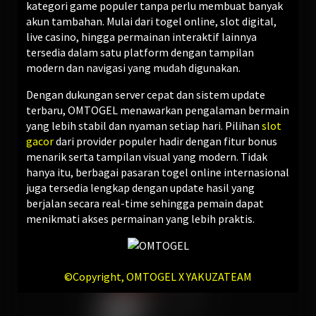
kategori game populer tanpa perlu membuat banyak
akun tambahan. Mulai dari togel online, slot digital,
live casino, hingga permainan interaktif lainnya
tersedia dalam satu platform dengan tampilan
modern dan navigasi yang mudah digunakan.
Dengan dukungan server cepat dan sistem update
terbaru, OMTOGEL menawarkan pengalaman bermain
yang lebih stabil dan nyaman setiap hari. Pilihan
slot
gacor
dari provider populer hadir dengan fitur bonus
menarik serta tampilan visual yang modern. Tidak
hanya itu, berbagai pasaran togel online internasional
juga tersedia lengkap dengan update hasil yang
berjalan secara real-time sehingga pemain dapat
menikmati akses permainan yang lebih praktis.
©Copyright, OMTOGEL X YAKUZATEAM