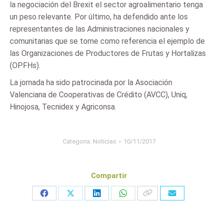
la negociación del Brexit el sector agroalimentario tenga
un peso relevante. Por último, ha defendido ante los
representantes de las Administraciones nacionales y
comunitarias que se tome como referencia el ejemplo de
las Organizaciones de Productores de Frutas y Hortalizas
(OPFHs).
La jornada ha sido patrocinada por la Asociación
Valenciana de Cooperativas de Crédito (AVCC), Uniq,
Hinojosa, Tecnidex y Agriconsa.
Categoria:
Noticias
10/11/2017
Compartir
Share
Share
Share
Share
on
on
on
on