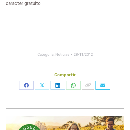
caracter gratuito.
Categoria:
Noticias
28/11/2012
Compartir
Share
Share
Share
Share
on
on
on
on
Facebook
X
LinkedIn
WhatsApp