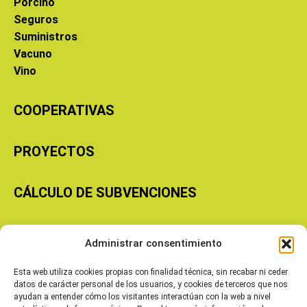
Porcino
Seguros
Suministros
Vacuno
Vino
COOPERATIVAS
PROYECTOS
CÁLCULO DE SUBVENCIONES
Copyright © 2026 Cooperativas Agroalimentarias de Aragón
Administrar consentimiento
Esta web utiliza cookies propias con finalidad técnica, sin recabar ni ceder
datos de carácter personal de los usuarios, y cookies de terceros que nos
ayudan a entender cómo los visitantes interactúan con la web a nivel