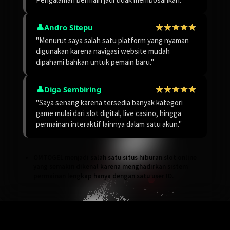
Andro Sitepu
"Menurut saya salah satu platform yang nyaman
digunakan karena navigasi website mudah
dipahami bahkan untuk pemain baru."
Diga Sembiring
"Saya senang karena tersedia banyak kategori
game mulai dari slot digital, live casino, hingga
permainan interaktif lainnya dalam satu akun."
OMTOGEL menjadi salah satu situs hiburan slot online
yang semakin dikenal karena menghadirkan sistem
permainan lengkap hanya dengan satu user ID.