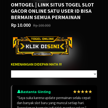
OMTOGEL | LINK SITUS TOGEL SLOT
GACOR ONLINE SATU USER ID BISA
BERMAIN SEMUA PERMAINAN
Rp 10.000
Translation
Translation
Rp 100.000
missing:
missing:
en.products.general.regular_price
en.products.general.sale_price
KEMENANGAN DIDEPAN MATA !!!
Bastanta Ginting
"Saya suka karena update permainan selalu cepat
dan banyak slot baru yang muncul setiap hari.
Pengalaman bermain jadi tidak membosankan."