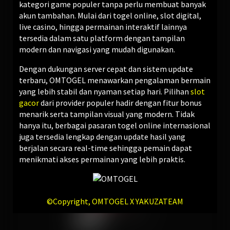
kategori game populer tanpa perlu membuat banyak
akun tambahan. Mulai dari togel online, slot digital,
live casino, hingga permainan interaktif lainnya
tersedia dalam satu platform dengan tampilan
modern dan navigasi yang mudah digunakan.
Dengan dukungan server cepat dan sistem update
terbaru, OMTOGEL menawarkan pengalaman bermain
yang lebih stabil dan nyaman setiap hari. Pilihan
slot
gacor
dari provider populer hadir dengan fitur bonus
menarik serta tampilan visual yang modern. Tidak
hanya itu, berbagai pasaran togel online internasional
juga tersedia lengkap dengan update hasil yang
berjalan secara real-time sehingga pemain dapat
menikmati akses permainan yang lebih praktis.
©Copyright, OMTOGEL X YAKUZATEAM