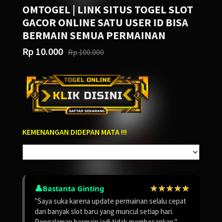
OMTOGEL | LINK SITUS TOGEL SLOT
GACOR ONLINE SATU USER ID BISA
BERMAIN SEMUA PERMAINAN
Rp 10.000
Translation
Translation
Rp 100.000
missing:
missing:
en.products.general.regular_price
en.products.general.sale_price
KEMENANGAN DIDEPAN MATA !!!
Bastanta Ginting
"Saya suka karena update permainan selalu cepat
dan banyak slot baru yang muncul setiap hari.
Pengalaman bermain jadi tidak membosankan."