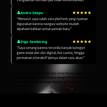
Andro Sitepu
"Menurut saya salah satu platform yang nyaman
digunakan karena navigasi website mudah
dipahami bahkan untuk pemain baru."
Diga Sembiring
"Saya senang karena tersedia banyak kategori
game mulai dari slot digital, live casino, hingga
permainan interaktif lainnya dalam satu akun."
OMTOGEL menjadi salah satu situs hiburan slot online
yang semakin dikenal karena menghadirkan sistem
permainan lengkap hanya dengan satu user ID.