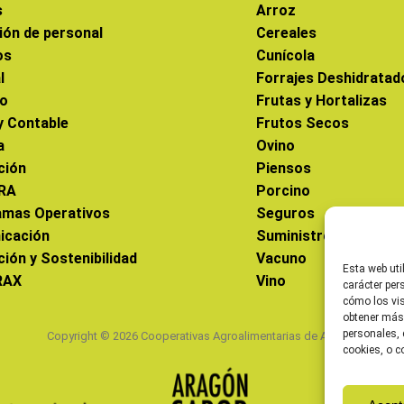
s
Arroz
ión de personal
Cereales
os
Cunícola
l
Forrajes Deshidratad
co
Frutas y Hortalizas
 y Contable
Frutos Secos
a
Ovino
ción
Piensos
RA
Porcino
amas Operativos
Seguros
icación
Suministros
ción y Sostenibilidad
Vacuno
Esta web uti
RAX
Vino
carácter per
cómo los vis
obtener más
personales, 
Copyright © 2026 Cooperativas Agroalimentarias de Aragón
cookies, o c