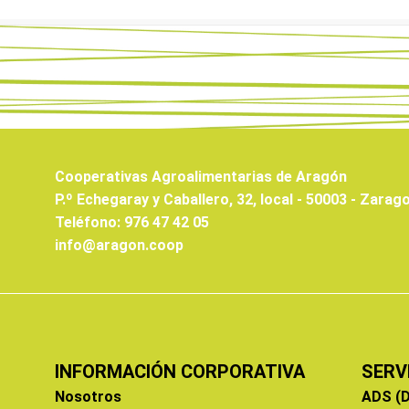
Cooperativas Agroalimentarias de Aragón
P.º Echegaray y Caballero, 32, local - 50003 - Zarag
Teléfono: 976 47 42 05
info@aragon.coop
INFORMACIÓN CORPORATIVA
SERV
Nosotros
ADS (D