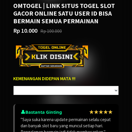
OMTOGEL | LINK SITUS TOGEL SLOT
GACOR ONLINE SATU USER ID BISA
BERMAIN SEMUA PERMAINAN
Rp 10.000
Translation
Translation
Rp 100.000
missing:
missing:
en.products.general.regular_price
en.products.general.sale_price
KEMENANGAN DIDEPAN MATA !!!
Bastanta Ginting
"Saya suka karena update permainan selalu cepat
dan banyak slot baru yang muncul setiap hari.
Pengalaman bermain jadi tidak membosankan."