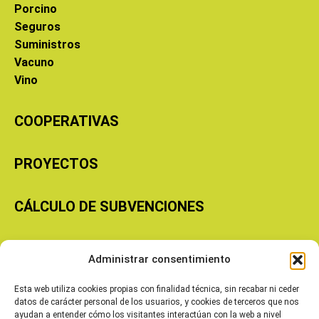
Porcino
Seguros
Suministros
Vacuno
Vino
COOPERATIVAS
PROYECTOS
CÁLCULO DE SUBVENCIONES
Copyright © 2026 Cooperativas Agroalimentarias de Aragón
Administrar consentimiento
Esta web utiliza cookies propias con finalidad técnica, sin recabar ni ceder
datos de carácter personal de los usuarios, y cookies de terceros que nos
ayudan a entender cómo los visitantes interactúan con la web a nivel