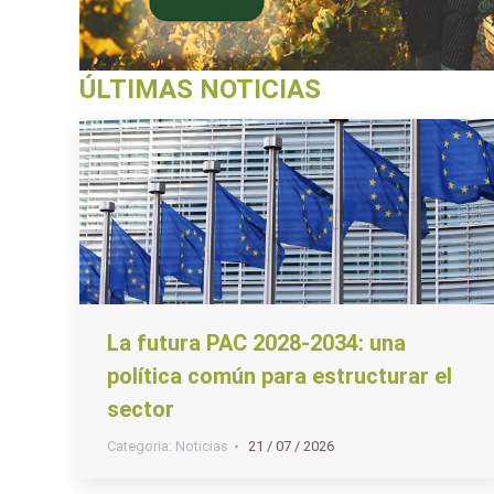
ÚLTIMAS NOTICIAS
La futura PAC 2028-2034: una
política común para estructurar el
sector
Categoria:
Noticias
21 / 07 / 2026