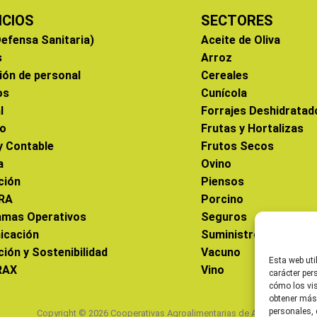
ICIOS
SECTORES
efensa Sanitaria)
Aceite de Oliva
s
Arroz
ión de personal
Cereales
os
Cunícola
l
Forrajes Deshidratad
co
Frutas y Hortalizas
 y Contable
Frutos Secos
a
Ovino
ción
Piensos
RA
Porcino
amas Operativos
Seguros
icación
Suministros
ción y Sostenibilidad
Vacuno
Esta web uti
RAX
Vino
carácter per
cómo los vis
obtener más
personales, 
Copyright © 2026 Cooperativas Agroalimentarias de Aragón