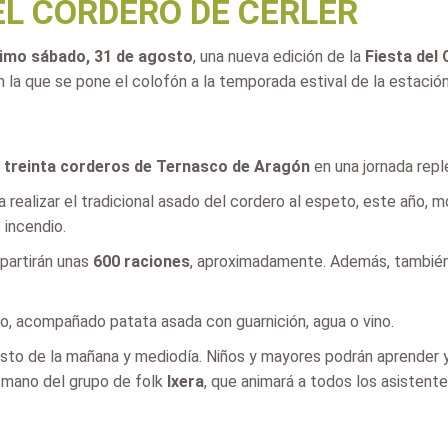
EL CORDERO DE CERLER
imo sábado, 31 de agosto
, una nueva edición de la
Fiesta del
n la que se pone el colofón a la temporada estival de la estació
r treinta corderos de Ternasco de Aragón
en una jornada repl
realizar el tradicional asado del cordero al espeto, este año, m
 incendio.
partirán unas
600 raciones
, aproximadamente. Además, también h
o, acompañado patata asada con guarnición, agua o vino.
sto de la mañana y mediodía. Niños y mayores podrán aprender y 
a mano del grupo de folk
Ixera
, que animará a todos los asisten