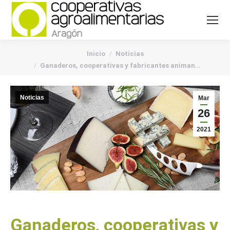
You are here:
Inicio
Noticias
Ganaderos, cooperativas y fabricantes animan…
Noticias
Mar
26
2021
Ganaderos, cooperativas y