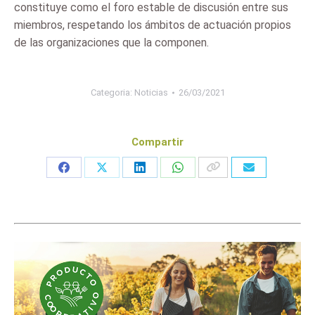
constituye como el foro estable de discusión entre sus
miembros, respetando los ámbitos de actuación propios
de las organizaciones que la componen.
Categoria:
Noticias
26/03/2021
Compartir
Share
Share
Share
Share
on
on
on
on
Facebook
X
LinkedIn
WhatsApp