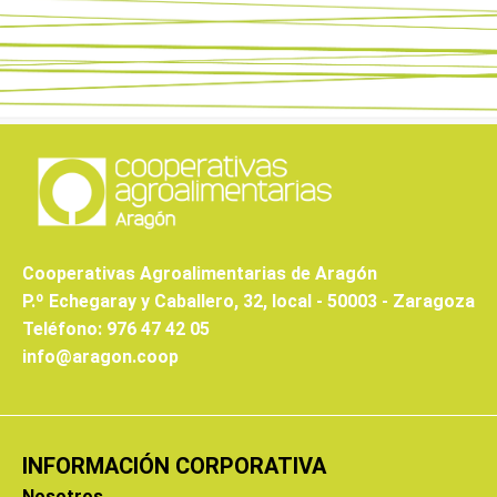
Cooperativas Agroalimentarias de Aragón
P.º Echegaray y Caballero, 32, local - 50003 - Zaragoza
Teléfono: 976 47 42 05
info@aragon.coop
INFORMACIÓN CORPORATIVA
Nosotros