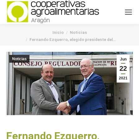
You are here:
Inicio
Noticias
Fernando Ezquerro, elegido presidente del…
Noticias
Jun
22
2021
Fernando Ezquerro,