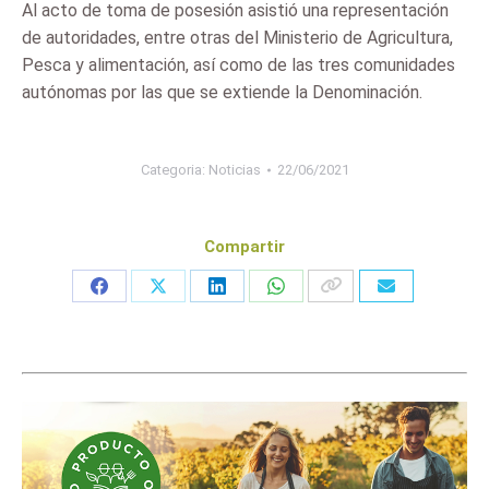
Al acto de toma de posesión asistió una representación
de autoridades, entre otras del Ministerio de Agricultura,
Pesca y alimentación, así como de las tres comunidades
autónomas por las que se extiende la Denominación.
Categoria:
Noticias
22/06/2021
Compartir
Share
Share
Share
Share
on
on
on
on
Facebook
X
LinkedIn
WhatsApp