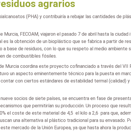
 residuos agrarios
ialcanoatos (PHA) y contribuiría a rebajar las cantidades de p
 Murcia, FECOAM, viajaron el pasado 7 de abril hasta la ciudad it
 es la obtención de un bioplástico que se fabrica a partir de re
a base de residuos, con lo que su respeto al medio ambiente se
nen de combustibles fósiles.
de Murcia coordina este proyecto cofinanciado a través del VII
án tuvo un aspecto eminentemente técnico para la puesta en marc
rá contar con ciertos estándares de estabilidad termal (calidad)
e nueve socios de siete países, se encuentra en fase de present
mecanismos que permitirían su producción. Un proceso que resulta
 40% el coste de este material de 4,5  el kilo a 2,6  para que,
scan una alternativa al plástico tradicional para su envasado. P
 este mercado de la Unión Europea, ya que hasta ahora la producc