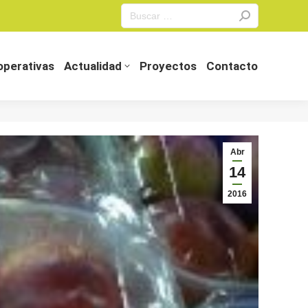
Search:
perativas
Actualidad
Proyectos
Contacto
perativas
Actualidad
Proyectos
Contacto
Abr
14
2016