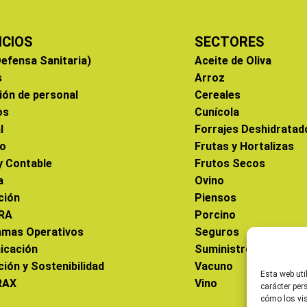
ICIOS
SECTORES
efensa Sanitaria)
Aceite de Oliva
s
Arroz
ión de personal
Cereales
os
Cunícola
l
Forrajes Deshidratad
co
Frutas y Hortalizas
 y Contable
Frutos Secos
a
Ovino
ción
Piensos
RA
Porcino
amas Operativos
Seguros
icación
Suministros
ción y Sostenibilidad
Vacuno
Esta web uti
RAX
Vino
carácter per
cómo los vis