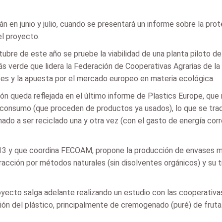
 en junio y julio, cuando se presentará un informe sobre la pro
el proyecto.
bre de este año se pruebe la viabilidad de una planta piloto de 
s verde que lidera la Federación de Cooperativas Agrarias de l
ses y la apuesta por el mercado europeo en materia ecológica.
ión queda reflejada en el último informe de Plastics Europe, q
tconsumo (que proceden de productos ya usados), lo que se trad
ado a ser reciclado una y otra vez (con el gasto de energía cor
13 y que coordina FECOAM, propone la producción de envases me
acción por métodos naturales (sin disolventes orgánicos) y su 
ecto salga adelante realizando un estudio con las cooperativa
ión del plástico, principalmente de cremogenado (puré) de fruta