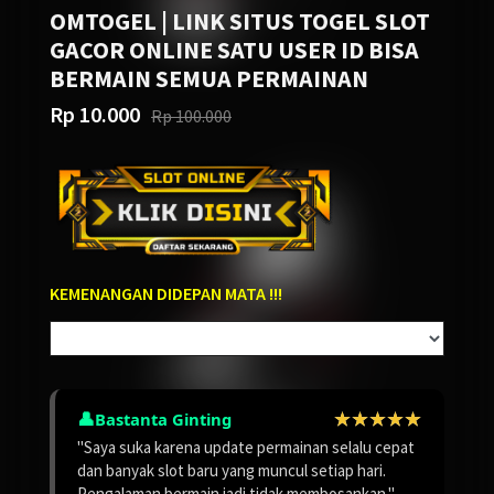
OMTOGEL | LINK SITUS TOGEL SLOT
GACOR ONLINE SATU USER ID BISA
BERMAIN SEMUA PERMAINAN
Rp 10.000
Translation
Translation
Rp 100.000
missing:
missing:
en.products.general.regular_price
en.products.general.sale_price
KEMENANGAN DIDEPAN MATA !!!
Bastanta Ginting
"Saya suka karena update permainan selalu cepat
dan banyak slot baru yang muncul setiap hari.
Pengalaman bermain jadi tidak membosankan."