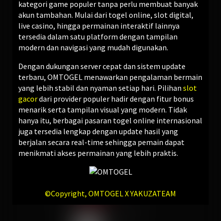
kategori game populer tanpa perlu membuat banyak
akun tambahan. Mulai dari togel online, slot digital,
live casino, hingga permainan interaktif lainnya
tersedia dalam satu platform dengan tampilan
modern dan navigasi yang mudah digunakan.
Dengan dukungan server cepat dan sistem update
terbaru, OMTOGEL menawarkan pengalaman bermain
yang lebih stabil dan nyaman setiap hari. Pilihan
slot
gacor
dari provider populer hadir dengan fitur bonus
menarik serta tampilan visual yang modern. Tidak
hanya itu, berbagai pasaran togel online internasional
juga tersedia lengkap dengan update hasil yang
berjalan secara real-time sehingga pemain dapat
menikmati akses permainan yang lebih praktis.
©Copyright, OMTOGEL X YAKUZATEAM