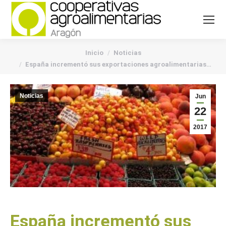
You are here:
Inicio
Noticias
España incrementó sus exportaciones agroalimentarias…
Noticias
Jun
22
2017
España incrementó sus