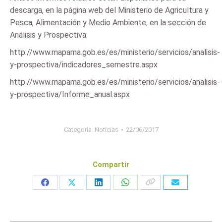
descarga, en la página web del Ministerio de Agricultura y
Pesca, Alimentación y Medio Ambiente, en la sección de
Análisis y Prospectiva:
http://www.mapama.gob.es/es/ministerio/servicios/analisis-
y-prospectiva/indicadores_semestre.aspx
http://www.mapama.gob.es/es/ministerio/servicios/analisis-
y-prospectiva/Informe_anual.aspx
Categoria:
Noticias
22/06/2017
Compartir
Share
Share
Share
Share
on
on
on
on
Facebook
X
LinkedIn
WhatsApp