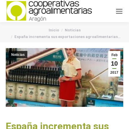
You are here:
Inicio
Noticias
España incrementa sus exportaciones agroalimentarias…
Noticias
Feb
10
2017
España incrementa sus