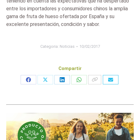
teniendo en cuenta las expectativas que ha despertado
entre los importadores y consumidores chinos la amplia
gama de fruta de hueso ofertada por España y su
excelente presentación, condición y sabor.
Categoria:
Noticias
10/02/2017
Compartir
Share
Share
Share
Share
on
on
on
on
Facebook
X
LinkedIn
WhatsApp