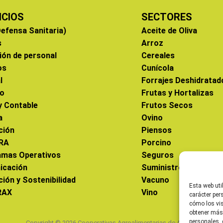
ICIOS
SECTORES
efensa Sanitaria)
Aceite de Oliva
s
Arroz
ión de personal
Cereales
os
Cunícola
l
Forrajes Deshidratad
co
Frutas y Hortalizas
 y Contable
Frutos Secos
a
Ovino
ción
Piensos
RA
Porcino
amas Operativos
Seguros
icación
Suministros
ción y Sostenibilidad
Vacuno
Esta web uti
RAX
Vino
carácter per
cómo los vis
obtener más
personales, 
Copyright © 2026 Cooperativas Agroalimentarias de Aragón