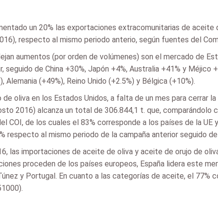
mentado un 20% las exportaciones extracomunitarias de aceite de 
, respecto al mismo periodo anterio, según fuentes del Comit
flejan aumentos (por orden de volúmenes) son el mercado de Es
r, seguido de China +30%, Japón +4%, Australia +41% y Méjico 
, Alemania (+49%), Reino Unido (+2.5%) y Bélgica (+10%).
o de oliva en los Estados Unidos, a falta de un mes para cerrar l
to 2016) alcanza un total de 306.844,1 t. que, comparándolo c
l COI, de los cuales el 83% corresponde a los países de la UE y
respecto al mismo periodo de la campaña anterior seguido de It
16, las importaciones de aceite de oliva y aceite de orujo de o
aciones proceden de los países europeos, España lidera este me
Túnez y Portugal. En cuanto a las categorías de aceite, el 77% 
51000).