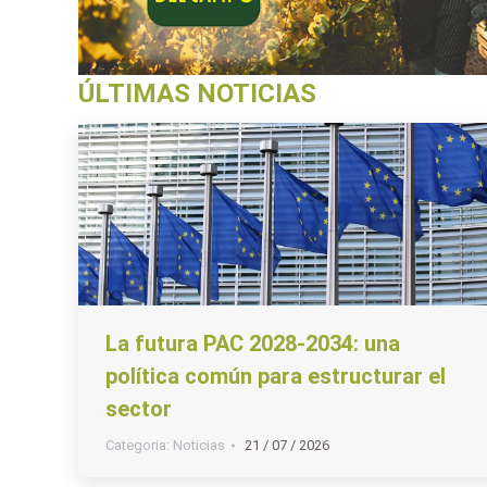
ÚLTIMAS NOTICIAS
La futura PAC 2028-2034: una
política común para estructurar el
sector
Categoria:
Noticias
21 / 07 / 2026