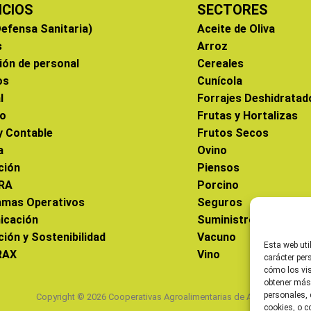
ICIOS
SECTORES
efensa Sanitaria)
Aceite de Oliva
s
Arroz
ión de personal
Cereales
os
Cunícola
l
Forrajes Deshidratad
co
Frutas y Hortalizas
 y Contable
Frutos Secos
a
Ovino
ción
Piensos
RA
Porcino
amas Operativos
Seguros
icación
Suministros
ción y Sostenibilidad
Vacuno
Esta web uti
RAX
Vino
carácter per
cómo los vis
obtener más
personales, 
Copyright © 2026 Cooperativas Agroalimentarias de Aragón
cookies, o c