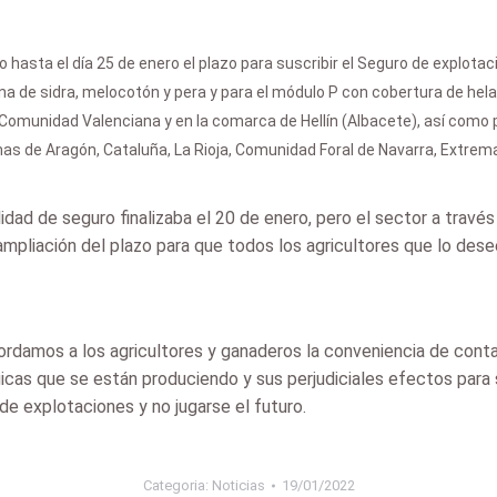
hasta el día 25 de enero el plazo para suscribir el Seguro de explotacio
 de sidra, melocotón y pera y para el módulo P con cobertura de helad
munidad Valenciana y en la comarca de Hellín (Albacete), así como pa
 de Aragón, Cataluña, La Rioja, Comunidad Foral de Navarra, Extremad
idad de seguro finalizaba el 20 de enero, pero el sector a travé
ampliación del plazo para que todos los agricultores que lo des
damos a los agricultores y ganaderos la conveniencia de conta
cas que se están produciendo y sus perjudiciales efectos para s
de explotaciones y no jugarse el futuro.
Categoria:
Noticias
19/01/2022