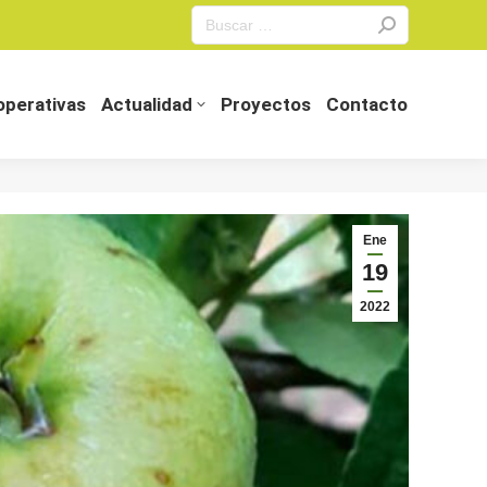
Search:
perativas
Actualidad
Proyectos
Contacto
perativas
Actualidad
Proyectos
Contacto
Ene
19
2022