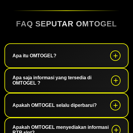
FAQ SEPUTAR OMTOGEL
Apa itu OMTOGEL?
OMTOGEL merupakan halaman informasi terbaru
Apa saja informasi yang tersedia di
yang membahas update permainan online, promo
OMTOGEL ?
harian, perkembangan slot digital, hingga informasi
Pengguna dapat menemukan berbagai informasi
menarik seputar dunia hiburan online 2026.
Apakah OMTOGEL selalu diperbarui?
seperti update permainan slot terbaru, pasaran
togel populer, event mingguan, promo spesial,
Ya, halaman berita dan informasi di OMTOGEL
serta berita terbaru terkait perkembangan platform
Apakah OMTOGEL menyediakan informasi
diperbarui secara berkala agar pengguna dapat
RTP slot?