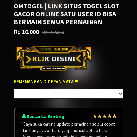
OMTOGEL | LINK SITUS TOGEL SLOT
GACOR ONLINE SATU USER ID BISA
BERMAIN SEMUA PERMAINAN
Rp 10.000
Translation
Translation
Rp 100.000
missing:
missing:
en.products.general.regular_price
en.products.general.sale_price
KEMENANGAN DIDEPAN MATA !!!
Bastanta Ginting
"Saya suka karena update permainan selalu cepat
dan banyak slot baru yang muncul setiap hari.
Pengalaman bermain jadi tidak membosankan."