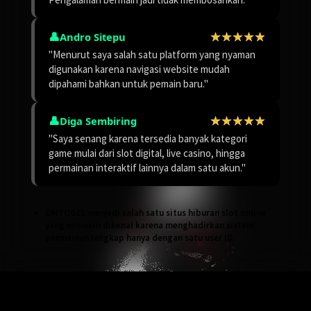
Andro Sitepu
"Menurut saya salah satu platform yang nyaman
digunakan karena navigasi website mudah
dipahami bahkan untuk pemain baru."
Diga Sembiring
"Saya senang karena tersedia banyak kategori
game mulai dari slot digital, live casino, hingga
permainan interaktif lainnya dalam satu akun."
OMTOGEL menjadi salah satu situs hiburan slot online
yang semakin dikenal karena menghadirkan sistem
permainan lengkap hanya dengan satu user ID.