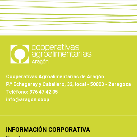
Cooperativas Agroalimentarias de Aragón
P.º Echegaray y Caballero, 32, local - 50003 - Zaragoza
Teléfono: 976 47 42 05
info@aragon.coop
INFORMACIÓN CORPORATIVA